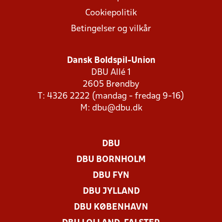
Cookiepolitik
Betingelser og vilkår
Dansk Boldspil-Union
DBU Allé 1
2605 Brøndby
T: 4326 2222 (mandag - fredag 9-16)
M:
dbu@dbu.dk
DBU
DBU BORNHOLM
DBU FYN
DBU JYLLAND
DBU KØBENHAVN