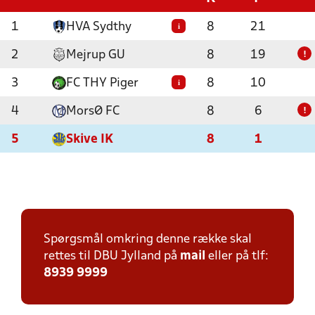
1
HVA Sydthy
8
21
i
2
Mejrup GU
8
19
!
3
FC THY Piger
8
10
i
4
MorsØ FC
8
6
!
5
Skive IK
8
1
Spørgsmål omkring denne række skal
rettes til DBU Jylland på
mail
eller på tlf:
8939 9999