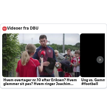
Videoer fra DBU
Hvem overtager nr.10 efter Eriksen? Hvem
Ung vs. Gamm
glemmer sit pas? Hvem ringer Joachim
#football
altid til efter kampe?