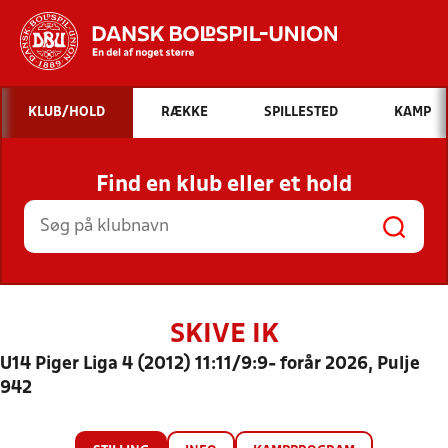
Hvad vil du søge efter?
KLUB/HOLD
RÆKKE
SPILLESTED
KAMP
INDHOLD OG NYHEDER
Find en klub eller et hold
STILLINGER, RESULTATER, KLUBBER OG
HOLD
SKIVE IK
U14 Piger Liga 4 (2012) 11:11/9:9- forår 2026, Pulje
942