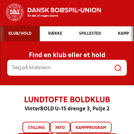
Hvad vil du søge efter?
KLUB/HOLD
RÆKKE
SPILLESTED
KAMP
INDHOLD OG NYHEDER
Find en klub eller et hold
STILLINGER, RESULTATER, KLUBBER OG
HOLD
LUNDTOFTE BOLDKLUB
VinterBOLD U-15 drenge 3, Pulje 2
STILLING
INFO
KAMPPROGRAM