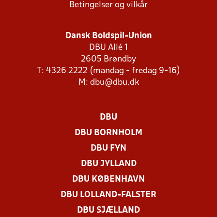
Betingelser og vilkår
Dansk Boldspil-Union
DBU Allé 1
2605 Brøndby
T: 4326 2222 (mandag - fredag 9-16)
M:
dbu@dbu.dk
DBU
DBU BORNHOLM
DBU FYN
DBU JYLLAND
DBU KØBENHAVN
DBU LOLLAND-FALSTER
DBU SJÆLLAND