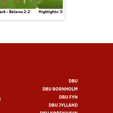
rk - Belarus 2-2
Highlights: Skotland - Danmark 4-2
J
E
DBU
DBU BORNHOLM
DBU FYN
)
DBU JYLLAND