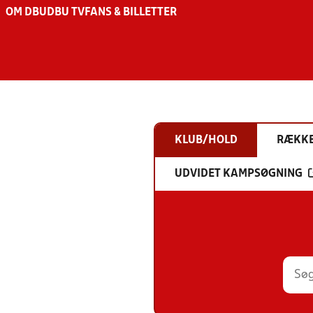
OM DBU
DBU TV
FANS & BILLETTER
KLUB/HOLD
RÆKK
UDVIDET KAMPSØGNING