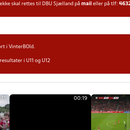
ke skal rettes til DBU Sjælland på
mail
eller på tlf:
463
rt i VinterBOld.
resultater i U11 og U12
:11
00:19