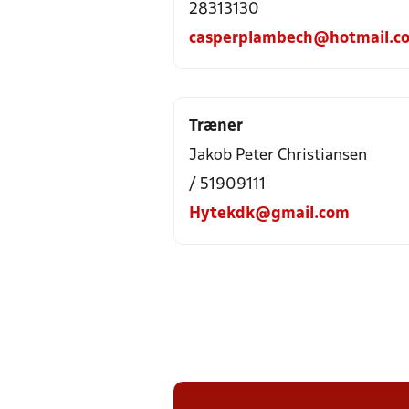
28313130
casperplambech@hotmail.c
Træner
Jakob Peter Christiansen
/ 51909111
Hytekdk@gmail.com