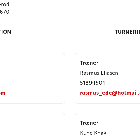
erød
1670
TION
TURNERI
Træner
Rasmus Eliasen
51894504
om
rasmus_ede@hotmail
Træner
Kuno Knak