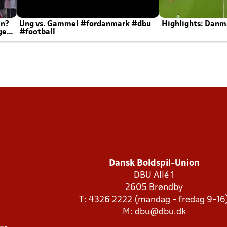
en?
Ung vs. Gammel #fordanmark #dbu
Highlights: Danma
ger
#football
Dansk Boldspil-Union
DBU Allé 1
2605 Brøndby
T: 4326 2222 (mandag - fredag 9-16
M:
dbu@dbu.dk