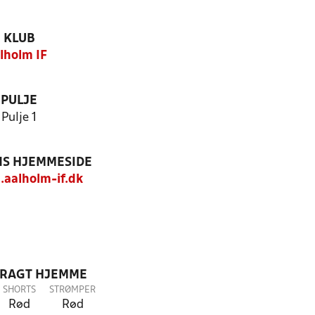
KLUB
lholm IF
PULJE
Pulje 1
S HJEMMESIDE
.aalholm-if.dk
DRAGT HJEMME
SHORTS
STRØMPER
Rød
Rød