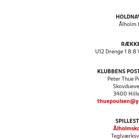
HOLDNA
Ålholm 
RÆKK
U12 Drenge 1 8:8
KLUBBENS POS
Peter Thue P
Skovdueve
3400 Hill
thuepoulsen@y
SPILLES
Ålholmsk
Teglværksv