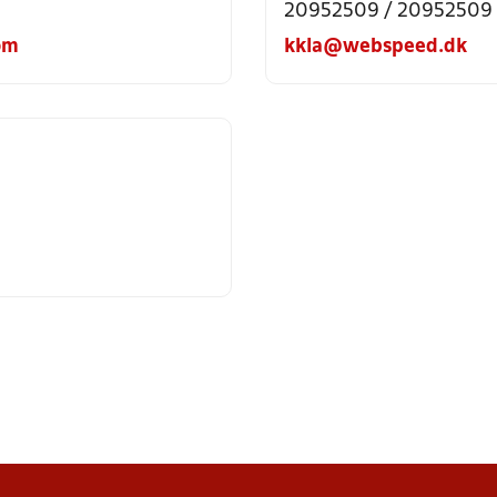
20952509 / 20952509
om
kkla@webspeed.dk