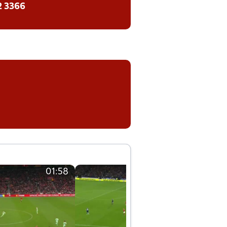
2 3366
01:58
01:58