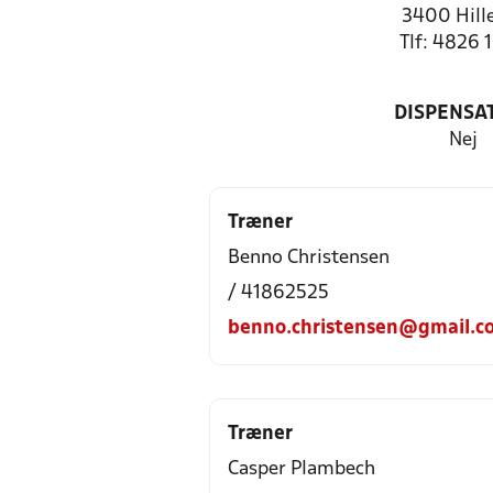
3400 Hill
Tlf: 4826 
DISPENSA
Nej
Træner
Benno Christensen
/ 41862525
benno.christensen@gmail.c
Træner
Casper Plambech