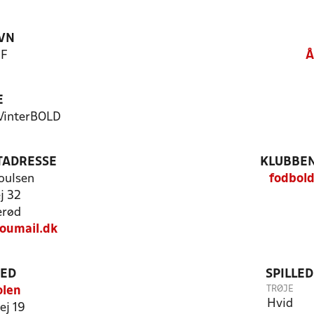
VN
IF
Å
E
 VinterBOLD
TADRESSE
KLUBBEN
oulsen
fodbold
j 32
erød
oumail.dk
TED
SPILLE
TRØJE
olen
Hvid
ej 19