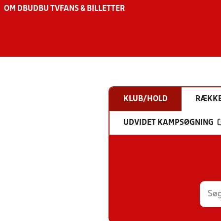
OM DBU
DBU TV
FANS & BILLETTER
KLUB/HOLD
RÆKK
UDVIDET KAMPSØGNING