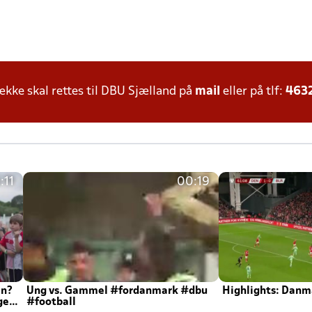
ke skal rettes til DBU Sjælland på
mail
eller på tlf:
463
:11
00:19
en?
Ung vs. Gammel #fordanmark #dbu
Highlights: Danma
ger
#football