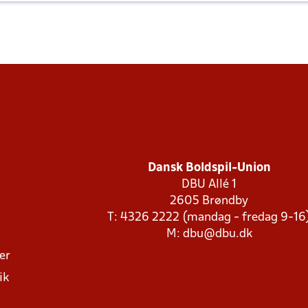
Dansk Boldspil-Union
DBU Allé 1
2605 Brøndby
T: 4326 2222 (mandag - fredag 9-16
M:
dbu@dbu.dk
ger
ik