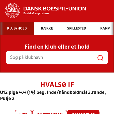
Hvad vil du søge efter?
KLUB/HOLD
RÆKKE
SPILLESTED
KAMP
INDHOLD OG NYHEDER
Find en klub eller et hold
STILLINGER, RESULTATER, KLUBBER OG
HOLD
HVALSØ IF
U12 pige 4:4 (14) beg. Inde/håndboldmål 3.runde,
Pulje 2