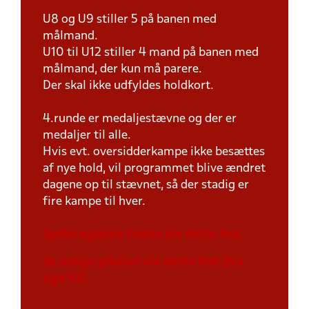
U8 og U9 stiller 5 på banen med
målmand.
U10 til U12 stiller 4 mand på banen med
målmand, der kun må parere.
Der skal ikke udfyldes holdkort.
4.runde er medaljestævne og der er
medaljer til alle.
Hvis evt. oversidderkampe ikke besættes
af nye hold, vil programmet blive ændret
dagene op til stævnet, så der stadig er
fire kampe til hver.
Spillereglerne findes via dette link.
Se ledige pladser via dette link (fra
uge 43).