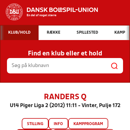
Hvad vil du søge efter?
KLUB/HOLD
RÆKKE
SPILLESTED
KAMP
INDHOLD OG NYHEDER
Find en klub eller et hold
STILLINGER, RESULTATER, KLUBBER OG
HOLD
RANDERS Q
U14 Piger Liga 2 (2012) 11:11 - Vinter, Pulje 172
STILLING
INFO
KAMPPROGRAM