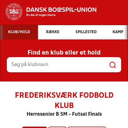
Hvad vil du søge efter?
KLUB/HOLD
RÆKKE
SPILLESTED
KAMP
INDHOLD OG NYHEDER
Find en klub eller et hold
STILLINGER, RESULTATER, KLUBBER OG
HOLD
FREDERIKSVÆRK FODBOLD
KLUB
Herresenior B SM - Futsal Finals