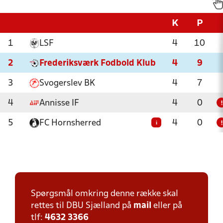
K
P
1
LSF
4
10
2
Frederiksværk Fodbold Klub
4
9
3
Svogerslev BK
4
7
4
Annisse IF
4
0
!
5
FC Hornsherred
4
0
i
!
Spørgsmål omkring denne række skal
rettes til DBU Sjælland på
mail
eller på
tlf:
4632 3366