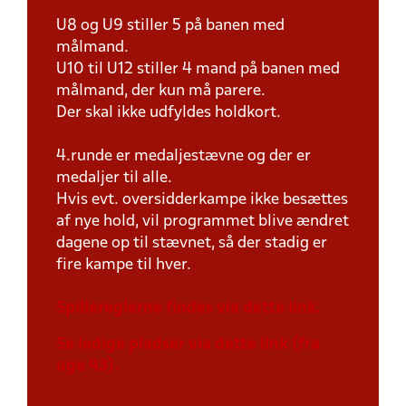
U8 og U9 stiller 5 på banen med
målmand.
U10 til U12 stiller 4 mand på banen med
målmand, der kun må parere.
Der skal ikke udfyldes holdkort.
4.runde er medaljestævne og der er
medaljer til alle.
Hvis evt. oversidderkampe ikke besættes
af nye hold, vil programmet blive ændret
dagene op til stævnet, så der stadig er
fire kampe til hver.
Spillereglerne findes via dette link.
Se ledige pladser via dette link (fra
uge 43).