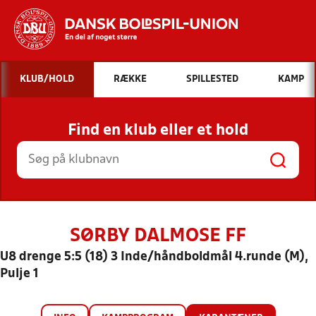
Hvad vil du søge efter?
KLUB/HOLD
RÆKKE
SPILLESTED
KAMP
INDHOLD OG NYHEDER
Find en klub eller et hold
STILLINGER, RESULTATER, KLUBBER OG
HOLD
SØRBY DALMOSE FF
U8 drenge 5:5 (18) 3 Inde/håndboldmål 4.runde (M),
Pulje 1