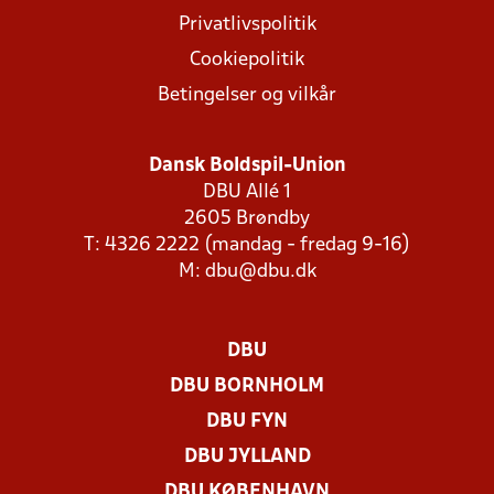
Privatlivspolitik
Cookiepolitik
Betingelser og vilkår
Dansk Boldspil-Union
DBU Allé 1
2605 Brøndby
T: 4326 2222 (mandag - fredag 9-16)
M:
dbu@dbu.dk
DBU
DBU BORNHOLM
DBU FYN
DBU JYLLAND
DBU KØBENHAVN