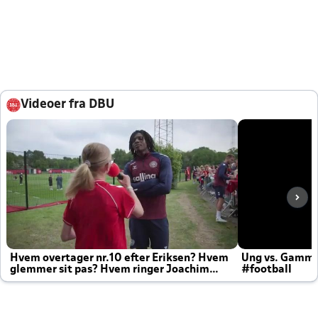
Videoer fra DBU
Hvem overtager nr.10 efter Eriksen? Hvem
Ung vs. Gamm
glemmer sit pas? Hvem ringer Joachim
#football
altid til efter kampe?