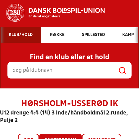
Hvad vil du søge efter?
KLUB/HOLD
RÆKKE
SPILLESTED
KAMP
INDHOLD OG NYHEDER
Find en klub eller et hold
STILLINGER, RESULTATER, KLUBBER OG
HOLD
HØRSHOLM-USSERØD IK
U12 drenge 4:4 (14) 3 Inde/håndboldmål 2.runde,
Pulje 2