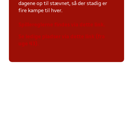
dagene op til stævnet, så der stadig er
fire kampe til hver.
Spillereglerne findes via dette link.
Se ledige pladser via dette link (fra
uge 43).