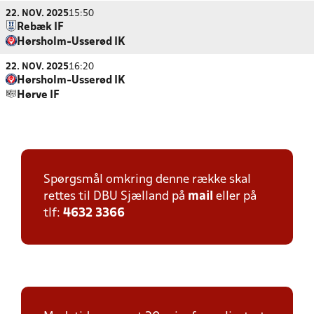
22. NOV. 2025
15:50
Rebæk IF
Hørsholm-Usserød IK
22. NOV. 2025
16:20
Hørsholm-Usserød IK
Hørve IF
Spørgsmål omkring denne række skal
rettes til DBU Sjælland på
mail
eller på
tlf:
4632 3366