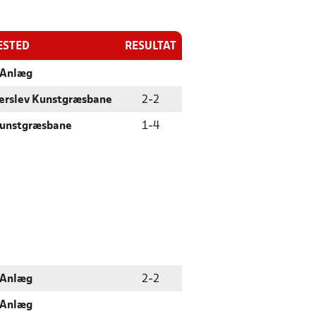
ESTED
RESULTAT
 Anlæg
erslev Kunstgræsbane
2
-
2
unstgræsbane
1
-
4
 Anlæg
2
-
2
 Anlæg