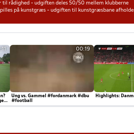
r til rådighed - udgiften deles 50/50 mellem klubberne
 spilles på kunstgræs - udgiften til kunstgræsbane afhol
:11
00:19
en?
Ung vs. Gammel #fordanmark #dbu
Highlights: Danma
ger
#football