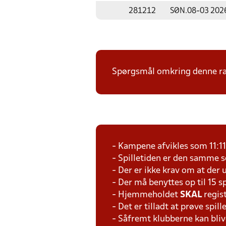
281212
SØN.
08-03 202
Spørgsmål omkring denne ræk
- Kampene afvikles som 11:1
- Spilletiden er den samme 
- Der er ikke krav om at der 
- Der må benyttes op til 15 s
- Hjemmeholdet
SKAL
regis
- Det er tilladt at prøve spil
- Såfremt klubberne kan bliv