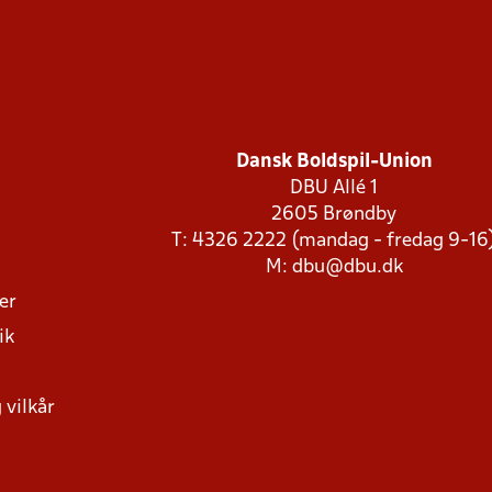
Dansk Boldspil-Union
DBU Allé 1
2605 Brøndby
T: 4326 2222 (mandag - fredag 9-16
M:
dbu@dbu.dk
ger
ik
 vilkår