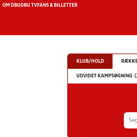
OM DBU
DBU TV
FANS & BILLETTER
KLUB/HOLD
RÆKK
UDVIDET KAMPSØGNING