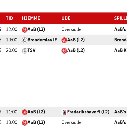
TID
HJEMME
UDE
SPILL
5
12:00
AaB (L2)
Oversidder
AaB's
5
14:00
Brønderslev IF
AaB (L2)
Brønd
5
20:00
TSV
AaB (L2)
AaB K
6
11:00
AaB (L2)
Frederikshavn fI (L2)
AaB's
6
13:00
AaB (L2)
Oversidder
AaB's