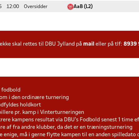
6
12:00
Oversidder
AaB (L2)
ke skal rettes til DBU Jylland på
mail
eller på tlf:
8939
1 fodbold
som i den ordinære turnering
udfyldes holdkort
pillere pr. kamp i Vinterturneringen
trere kampens resultat via DBU's Fodbold senest 1 time 
lere af fra andre klubber, da det er en træningsturnering
e enige, må i gerne flytte kampen til en anden spilledato