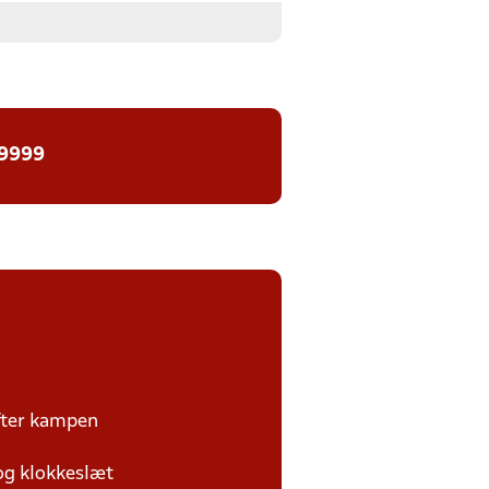
 9999
efter kampen
 og klokkeslæt