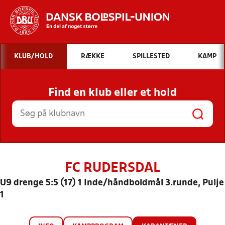
Hvad vil du søge efter?
KLUB/HOLD
RÆKKE
SPILLESTED
KAMP
INDHOLD OG NYHEDER
Find en klub eller et hold
STILLINGER, RESULTATER, KLUBBER OG
HOLD
FC RUDERSDAL
U9 drenge 5:5 (17) 1 Inde/håndboldmål 3.runde, Pulje
1