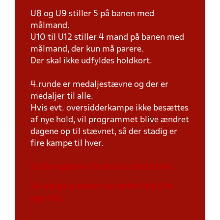
U8 og U9 stiller 5 på banen med
målmand.
U10 til U12 stiller 4 mand på banen med
målmand, der kun må parere.
Der skal ikke udfyldes holdkort.
4.runde er medaljestævne og der er
medaljer til alle.
Hvis evt. oversidderkampe ikke besættes
af nye hold, vil programmet blive ændret
dagene op til stævnet, så der stadig er
fire kampe til hver.
Spillereglerne findes via dette link.
Se ledige pladser via dette link (fra
uge 43).