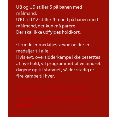
U8 og U9 stiller 5 på banen med
målmand.
U10 til U12 stiller 4 mand på banen med
målmand, der kun må parere.
Der skal ikke udfyldes holdkort.
4.runde er medaljestævne og der er
medaljer til alle.
Hvis evt. oversidderkampe ikke besættes
af nye hold, vil programmet blive ændret
dagene op til stævnet, så der stadig er
fire kampe til hver.
Spillereglerne findes via dette link.
Se ledige pladser via dette link (fra
uge 43).