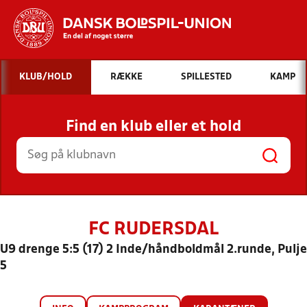
Hvad vil du søge efter?
KLUB/HOLD
RÆKKE
SPILLESTED
KAMP
INDHOLD OG NYHEDER
Find en klub eller et hold
STILLINGER, RESULTATER, KLUBBER OG
HOLD
FC RUDERSDAL
U9 drenge 5:5 (17) 2 Inde/håndboldmål 2.runde, Pulje
5