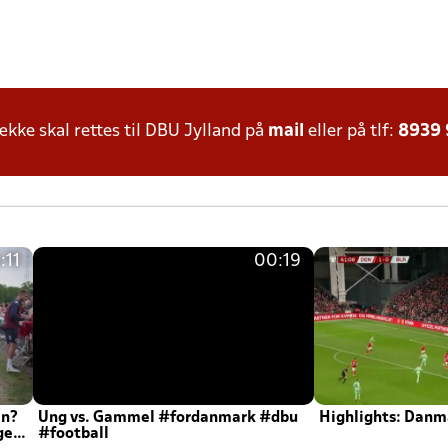
ke skal rettes til DBU Jylland på
mail
eller på tlf:
8939
:11
00:19
en?
Ung vs. Gammel #fordanmark #dbu
Highlights: Danma
ger
#football