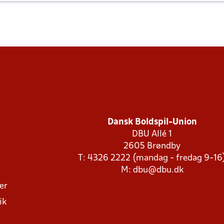
Dansk Boldspil-Union
DBU Allé 1
2605 Brøndby
T: 4326 2222 (mandag - fredag 9-16
M:
dbu@dbu.dk
ger
ik