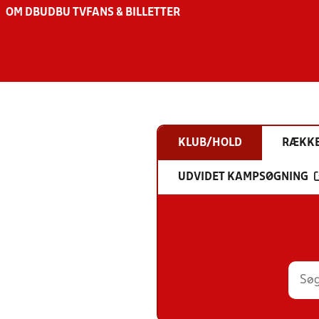
OM DBU
DBU TV
FANS & BILLETTER
KLUB/HOLD
RÆKK
UDVIDET KAMPSØGNING