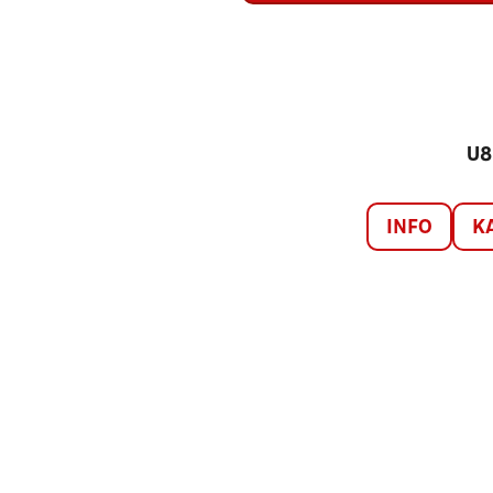
U8
INFO
K