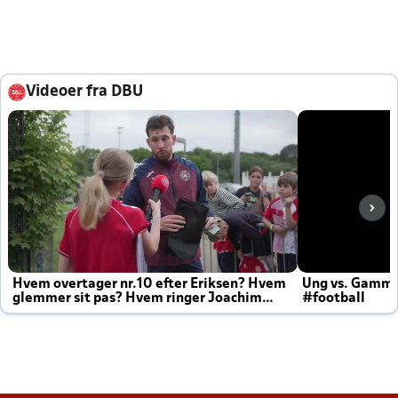
Videoer fra DBU
Hvem overtager nr.10 efter Eriksen? Hvem
Ung vs. Gamm
glemmer sit pas? Hvem ringer Joachim
#football
altid til efter kampe?