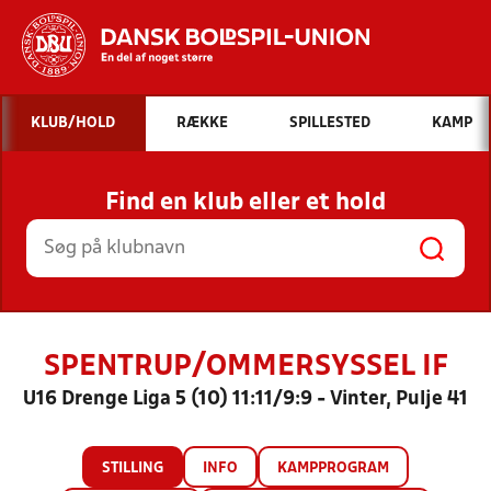
Hvad vil du søge efter?
KLUB/HOLD
RÆKKE
SPILLESTED
KAMP
INDHOLD OG NYHEDER
Find en klub eller et hold
STILLINGER, RESULTATER, KLUBBER OG
HOLD
SPENTRUP/OMMERSYSSEL IF
U16 Drenge Liga 5 (10) 11:11/9:9 - Vinter, Pulje 41
STILLING
INFO
KAMPPROGRAM