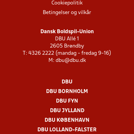
Cookiepolitik
Betingelser og vilkår
Dansk Boldspil-Union
DBU Allé 1
2605 Brøndby
T: 4326 2222 (mandag - fredag 9-16)
M:
dbu@dbu.dk
DBU
DBU BORNHOLM
DBU FYN
DBU JYLLAND
DBU KØBENHAVN
DBU LOLLAND-FALSTER