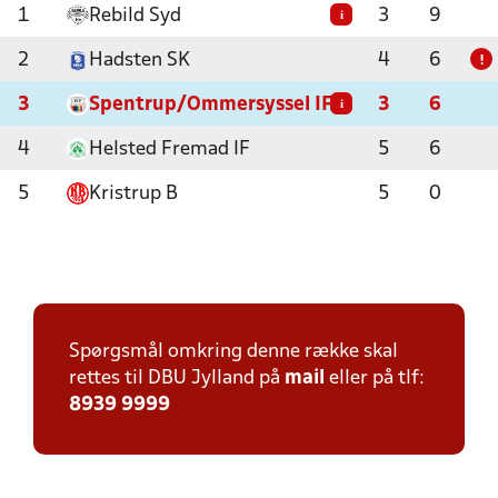
1
Rebild Syd
3
9
i
2
Hadsten SK
4
6
!
3
Spentrup/Ommersyssel IF
3
6
i
4
Helsted Fremad IF
5
6
5
Kristrup B
5
0
Spørgsmål omkring denne række skal
rettes til DBU Jylland på
mail
eller på tlf:
8939 9999