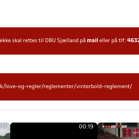
ke skal rettes til DBU Sjælland på
mail
eller på tlf:
463
k/love-og-regler/reglementer/vinterbold-reglement/
:11
00:19