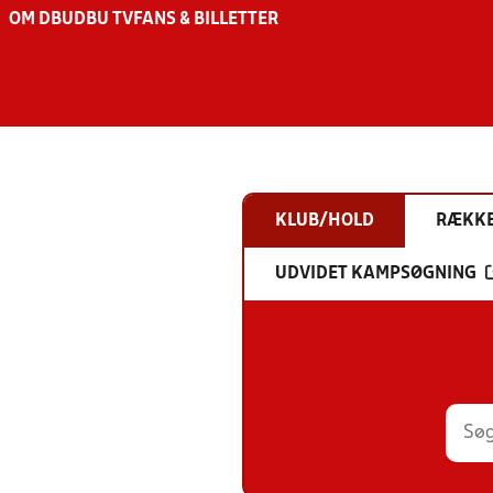
OM DBU
DBU TV
FANS & BILLETTER
KLUB/HOLD
RÆKK
UDVIDET KAMPSØGNING