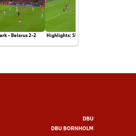
rk - Belarus 2-2
Highlights: Skotland - Danmark 4-2
J
E
DBU
DBU BORNHOLM