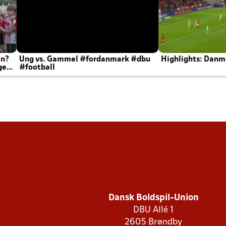
en?
Ung vs. Gammel #fordanmark #dbu
Highlights: Danma
ger
#football
Dansk Boldspil-Union
DBU Allé 1
2605 Brøndby