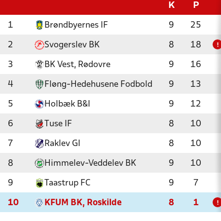
K
P
1
Brøndbyernes IF
9
25
2
Svogerslev BK
8
18
!
3
BK Vest, Rødovre
9
16
4
Fløng-Hedehusene Fodbold
9
13
5
Holbæk B&I
9
12
6
Tuse IF
8
10
7
Raklev GI
8
10
8
Himmelev-Veddelev BK
9
10
9
Taastrup FC
9
7
10
KFUM BK, Roskilde
8
1
!