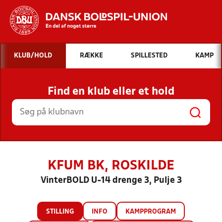
Hvad vil du søge efter?
KLUB/HOLD
RÆKKE
SPILLESTED
KAMP
INDHOLD OG NYHEDER
Find en klub eller et hold
STILLINGER, RESULTATER, KLUBBER OG
HOLD
KFUM BK, ROSKILDE
VinterBOLD U-14 drenge 3, Pulje 3
STILLING
INFO
KAMPPROGRAM