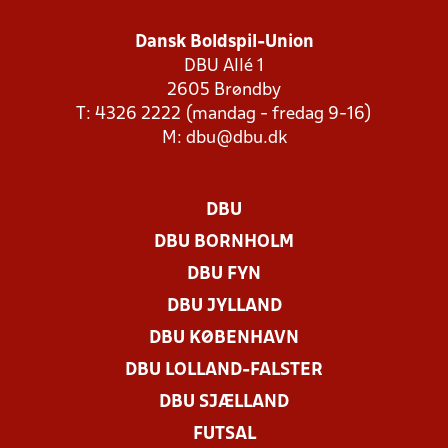
Dansk Boldspil-Union
DBU Allé 1
2605 Brøndby
T: 4326 2222 (mandag - fredag 9-16)
M:
dbu@dbu.dk
DBU
DBU BORNHOLM
DBU FYN
DBU JYLLAND
DBU KØBENHAVN
DBU LOLLAND-FALSTER
DBU SJÆLLAND
FUTSAL