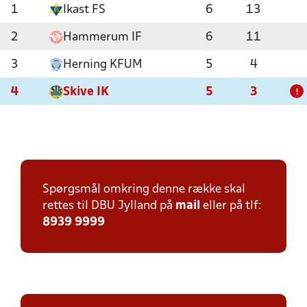
1
Ikast FS
6
13
2
Hammerum IF
6
11
3
Herning KFUM
5
4
4
Skive IK
5
3
!
Spørgsmål omkring denne række skal
rettes til DBU Jylland på
mail
eller på tlf:
8939 9999