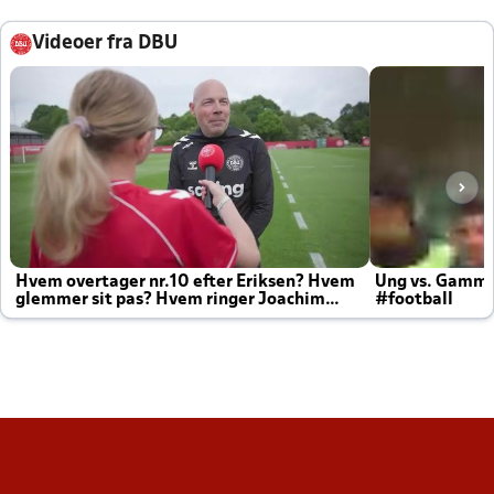
Videoer fra DBU
Hvem overtager nr.10 efter Eriksen? Hvem
Ung vs. Gamm
glemmer sit pas? Hvem ringer Joachim
#football
altid til efter kampe?