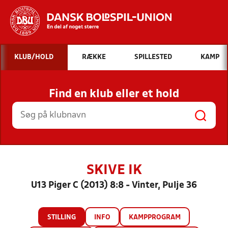
Hvad vil du søge efter?
KLUB/HOLD
RÆKKE
SPILLESTED
KAMP
INDHOLD OG NYHEDER
Find en klub eller et hold
STILLINGER, RESULTATER, KLUBBER OG
HOLD
SKIVE IK
U13 Piger C (2013) 8:8 - Vinter, Pulje 36
STILLING
INFO
KAMPPROGRAM