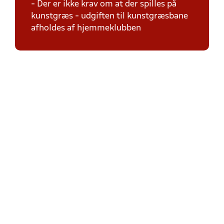
- Der er ikke krav om at der spilles på
kunstgræs - udgiften til kunstgræsbane
afholdes af hjemmeklubben