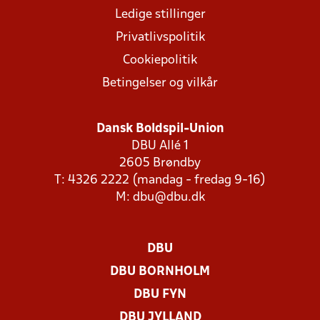
Ledige stillinger
Privatlivspolitik
Cookiepolitik
Betingelser og vilkår
Dansk Boldspil-Union
DBU Allé 1
2605 Brøndby
T: 4326 2222 (mandag - fredag 9-16)
M:
dbu@dbu.dk
DBU
DBU BORNHOLM
DBU FYN
DBU JYLLAND