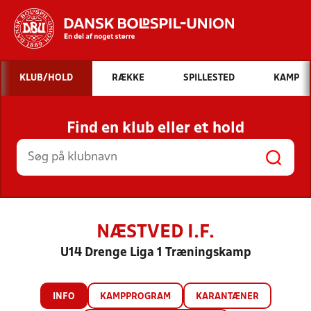
Hvad vil du søge efter?
KLUB/HOLD
RÆKKE
SPILLESTED
KAMP
INDHOLD OG NYHEDER
Find en klub eller et hold
STILLINGER, RESULTATER, KLUBBER OG
HOLD
NÆSTVED I.F.
U14 Drenge Liga 1 Træningskamp
INFO
KAMPPROGRAM
KARANTÆNER