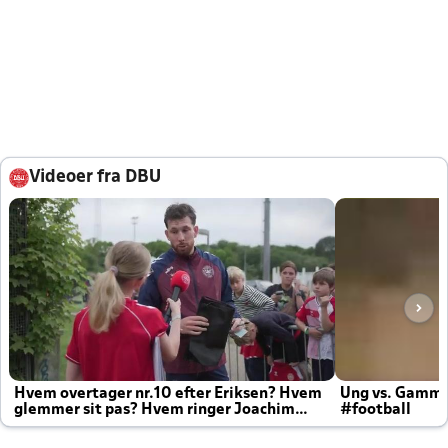
Videoer fra DBU
Hvem overtager nr.10 efter Eriksen? Hvem
Ung vs. Gamm
glemmer sit pas? Hvem ringer Joachim
#football
altid til efter kampe?