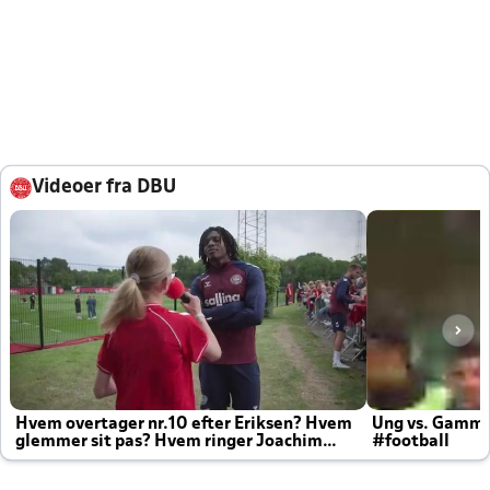
Videoer fra DBU
Hvem overtager nr.10 efter Eriksen? Hvem
Ung vs. Gamm
glemmer sit pas? Hvem ringer Joachim
#football
altid til efter kampe?