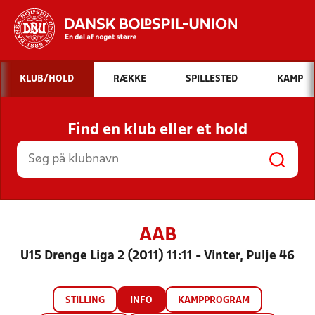
Hvad vil du søge efter?
KLUB/HOLD
RÆKKE
SPILLESTED
KAMP
INDHOLD OG NYHEDER
Find en klub eller et hold
STILLINGER, RESULTATER, KLUBBER OG
HOLD
AAB
U15 Drenge Liga 2 (2011) 11:11 - Vinter, Pulje 46
STILLING
INFO
KAMPPROGRAM