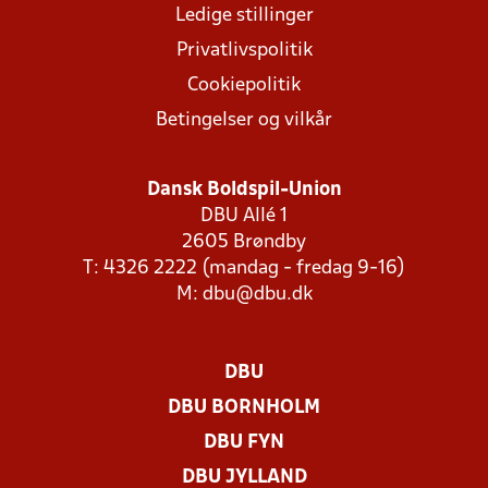
Ledige stillinger
Privatlivspolitik
Cookiepolitik
Betingelser og vilkår
Dansk Boldspil-Union
DBU Allé 1
2605 Brøndby
T: 4326 2222 (mandag - fredag 9-16)
M:
dbu@dbu.dk
DBU
DBU BORNHOLM
DBU FYN
DBU JYLLAND