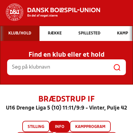
Hvad vil du søge efter?
KLUB/HOLD
RÆKKE
SPILLESTED
KAMP
INDHOLD OG NYHEDER
Find en klub eller et hold
STILLINGER, RESULTATER, KLUBBER OG
HOLD
BRÆDSTRUP IF
U16 Drenge Liga 5 (10) 11:11/9:9 - Vinter, Pulje 42
STILLING
INFO
KAMPPROGRAM