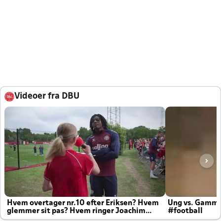
Videoer fra DBU
Hvem overtager nr.10 efter Eriksen? Hvem
Ung vs. Gamm
glemmer sit pas? Hvem ringer Joachim
#football
altid til efter kampe?