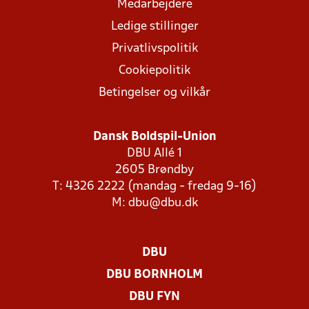
Medarbejdere
Ledige stillinger
Privatlivspolitik
Cookiepolitik
Betingelser og vilkår
Dansk Boldspil-Union
DBU Allé 1
2605 Brøndby
T: 4326 2222 (mandag - fredag 9-16)
M:
dbu@dbu.dk
DBU
DBU BORNHOLM
DBU FYN