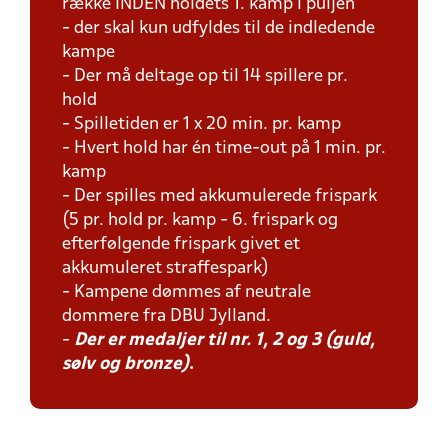
række INDEN holdets 1. kamp i puljen
- der skal kun udfyldes til de indledende
kampe
- Der må deltage op til 14 spillere pr.
hold
- Spilletiden er 1 x 20 min. pr. kamp
- Hvert hold har én time-out på 1 min. pr.
kamp
- Der spilles med akkumulerede frispark
(5 pr. hold pr. kamp - 6. frispark og
efterfølgende frispark givet et
akkumuleret straffespark)
- Kampene dømmes af neutrale
dommere fra DBU Jylland.
-
Der er medaljer til nr. 1, 2 og 3 (guld,
sølv og bronze)
.