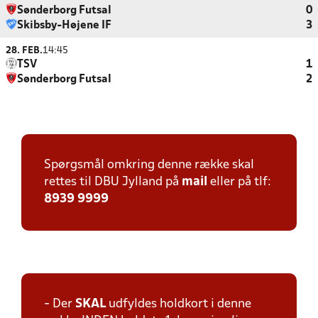
Sønderborg Futsal
0
Skibsby-Højene IF
3
28. FEB.
14:45
TSV
1
Sønderborg Futsal
2
Spørgsmål omkring denne række skal
rettes til DBU Jylland på
mail
eller på tlf:
8939 9999
- Der
SKAL
udfyldes holdkort i denne