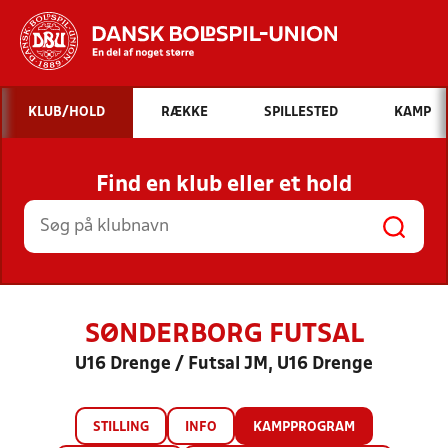
Hvad vil du søge efter?
KLUB/HOLD
RÆKKE
SPILLESTED
KAMP
INDHOLD OG NYHEDER
Find en klub eller et hold
STILLINGER, RESULTATER, KLUBBER OG
HOLD
SØNDERBORG FUTSAL
U16 Drenge / Futsal JM, U16 Drenge
STILLING
INFO
KAMPPROGRAM