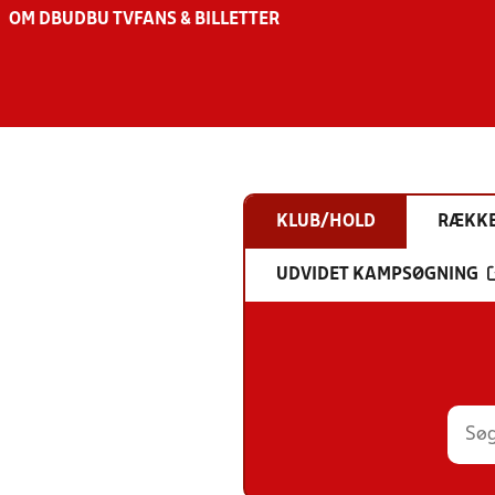
OM DBU
DBU TV
FANS & BILLETTER
KLUB/HOLD
RÆKK
UDVIDET KAMPSØGNING