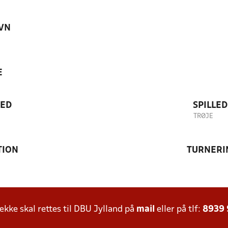
VN
E
TED
SPILLE
TRØJE
TION
TURNERI
ke skal rettes til DBU Jylland på
mail
eller på tlf:
8939