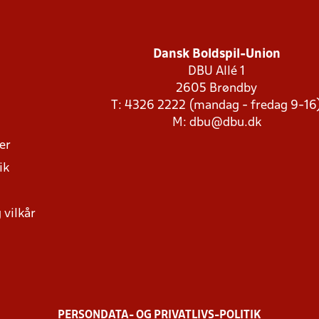
Dansk Boldspil-Union
DBU Allé 1
2605 Brøndby
T: 4326 2222 (mandag - fredag 9-16
M:
dbu@dbu.dk
ger
ik
 vilkår
PERSONDATA- OG PRIVATLIVS-POLITIK