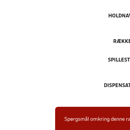
HOLDNA
RÆKK
SPILLES
DISPENSA
Spørgsmål omkring denne ræk