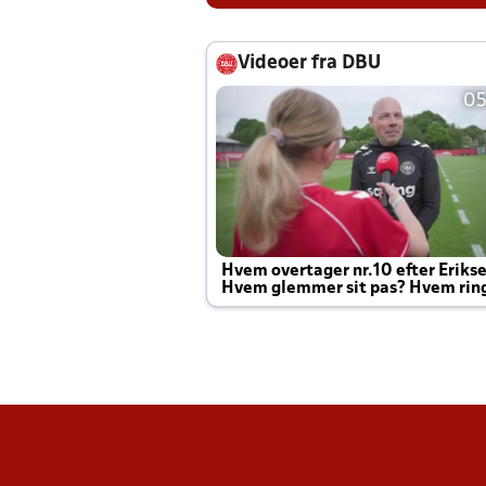
Videoer fra DBU
05
Hvem overtager nr.10 efter Eriks
Hvem glemmer sit pas? Hvem rin
Joachim altid til efter kampe?