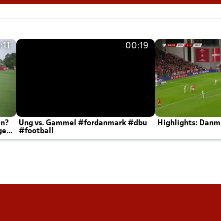
:11
00:19
en?
Ung vs. Gammel #fordanmark #dbu
Highlights: Danma
ger
#football