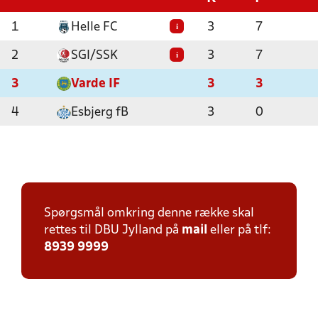
1
Helle FC
3
7
i
2
SGI/SSK
3
7
i
3
Varde IF
3
3
4
Esbjerg fB
3
0
Spørgsmål omkring denne række skal
rettes til DBU Jylland på
mail
eller på tlf:
8939 9999