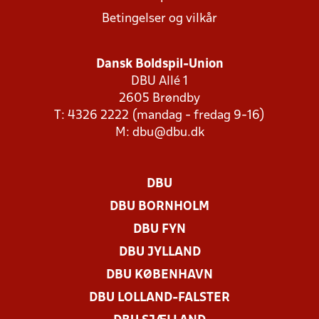
Betingelser og vilkår
Dansk Boldspil-Union
DBU Allé 1
2605 Brøndby
T: 4326 2222 (mandag - fredag 9-16)
M:
dbu@dbu.dk
DBU
DBU BORNHOLM
DBU FYN
DBU JYLLAND
DBU KØBENHAVN
DBU LOLLAND-FALSTER