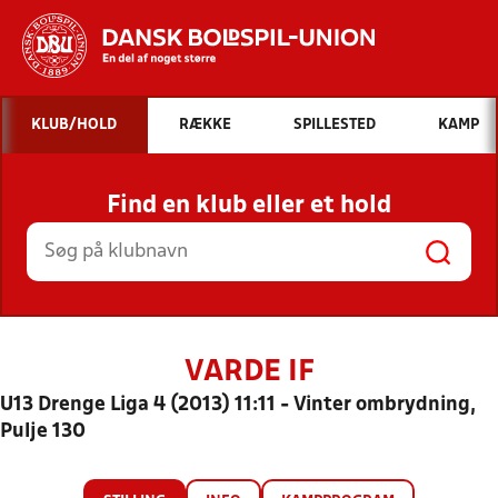
Hvad vil du søge efter?
KLUB/HOLD
RÆKKE
SPILLESTED
KAMP
INDHOLD OG NYHEDER
Find en klub eller et hold
STILLINGER, RESULTATER, KLUBBER OG
HOLD
VARDE IF
U13 Drenge Liga 4 (2013) 11:11 - Vinter ombrydning,
Pulje 130