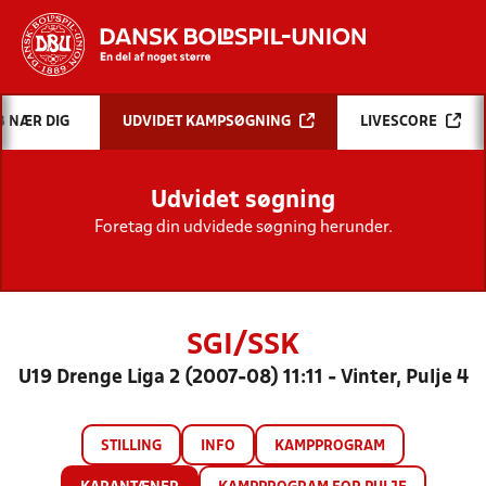
Hvad vil du søge efter?
B NÆR DIG
UDVIDET KAMPSØGNING
LIVESCORE
INDHOLD OG NYHEDER
Udvidet søgning
STILLINGER, RESULTATER, KLUBBER OG
HOLD
Foretag din udvidede søgning herunder.
SGI/SSK
U19 Drenge Liga 2 (2007-08) 11:11 - Vinter, Pulje 4
STILLING
INFO
KAMPPROGRAM