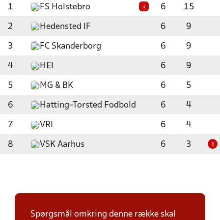
1
FS Holstebro
6
15
i
2
Hedensted IF
6
9
3
FC Skanderborg
6
9
4
HEI
6
9
5
MG & BK
6
5
6
Hatting-Torsted Fodbold
6
4
7
VRI
6
4
8
VSK Aarhus
6
3
!
Spørgsmål omkring denne række skal