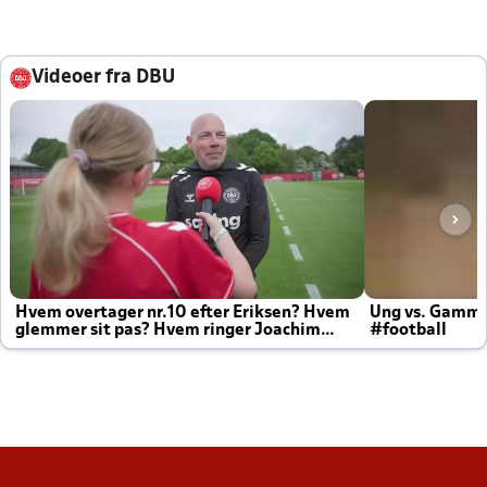
Videoer fra DBU
Hvem overtager nr.10 efter Eriksen? Hvem
Ung vs. Gamm
glemmer sit pas? Hvem ringer Joachim
#football
altid til efter kampe?