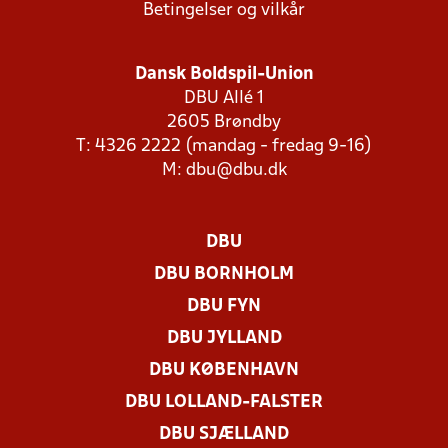
Betingelser og vilkår
Dansk Boldspil-Union
DBU Allé 1
2605 Brøndby
T: 4326 2222 (mandag - fredag 9-16)
M:
dbu@dbu.dk
DBU
DBU BORNHOLM
DBU FYN
DBU JYLLAND
DBU KØBENHAVN
DBU LOLLAND-FALSTER
DBU SJÆLLAND