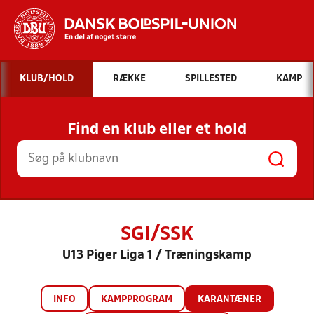
Hvad vil du søge efter?
KLUB/HOLD
RÆKKE
SPILLESTED
KAMP
INDHOLD OG NYHEDER
Find en klub eller et hold
STILLINGER, RESULTATER, KLUBBER OG
HOLD
SGI/SSK
U13 Piger Liga 1 / Træningskamp
INFO
KAMPPROGRAM
KARANTÆNER