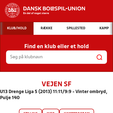
Hvad vil du søge efter?
KLUB/HOLD
RÆKKE
SPILLESTED
KAMP
INDHOLD OG NYHEDER
Find en klub eller et hold
STILLINGER, RESULTATER, KLUBBER OG
HOLD
VEJEN SF
U13 Drenge Liga 5 (2013) 11:11/9:9 - Vinter ombryd,
Pulje 140