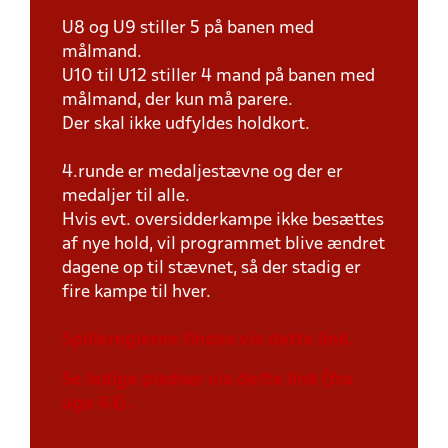
U8 og U9 stiller 5 på banen med
målmand.
U10 til U12 stiller 4 mand på banen med
målmand, der kun må parere.
Der skal ikke udfyldes holdkort.
4.runde er medaljestævne og der er
medaljer til alle.
Hvis evt. oversidderkampe ikke besættes
af nye hold, vil programmet blive ændret
dagene op til stævnet, så der stadig er
fire kampe til hver.
Spillereglerne findes via dette link.
Se ledige pladser via dette link (fra
uge 43).