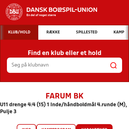
Hvad vil du søge efter?
KLUB/HOLD
RÆKKE
SPILLESTED
KAMP
INDHOLD OG NYHEDER
Find en klub eller et hold
STILLINGER, RESULTATER, KLUBBER OG
HOLD
FARUM BK
U11 drenge 4:4 (15) 1 Inde/håndboldmål 4.runde (M),
Pulje 3