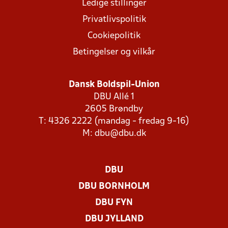
Ledige stillinger
Privatlivspolitik
Cookiepolitik
Betingelser og vilkår
Dansk Boldspil-Union
DBU Allé 1
2605 Brøndby
T: 4326 2222 (mandag - fredag 9-16)
M:
dbu@dbu.dk
DBU
DBU BORNHOLM
DBU FYN
DBU JYLLAND