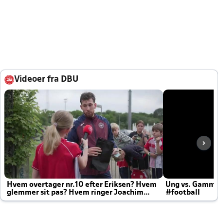
Videoer fra DBU
Hvem overtager nr.10 efter Eriksen? Hvem
Ung vs. Gamm
glemmer sit pas? Hvem ringer Joachim
#football
altid til efter kampe?