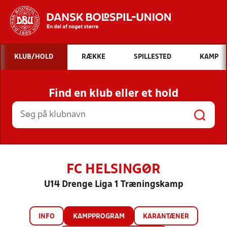
Hvad vil du søge efter?
KLUB/HOLD
RÆKKE
SPILLESTED
KAMP
INDHOLD OG NYHEDER
Find en klub eller et hold
STILLINGER, RESULTATER, KLUBBER OG
HOLD
FC HELSINGØR
U14 Drenge Liga 1 Træningskamp
INFO
KAMPPROGRAM
KARANTÆNER