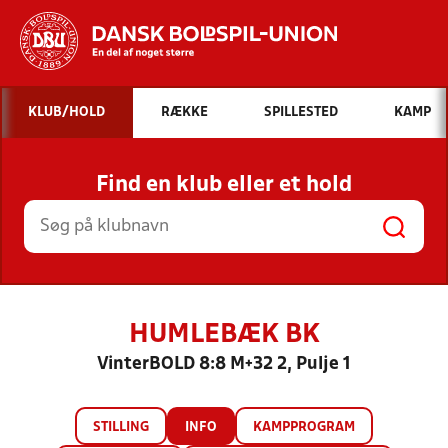
Hvad vil du søge efter?
KLUB/HOLD
RÆKKE
SPILLESTED
KAMP
INDHOLD OG NYHEDER
Find en klub eller et hold
STILLINGER, RESULTATER, KLUBBER OG
HOLD
HUMLEBÆK BK
VinterBOLD 8:8 M+32 2, Pulje 1
STILLING
INFO
KAMPPROGRAM