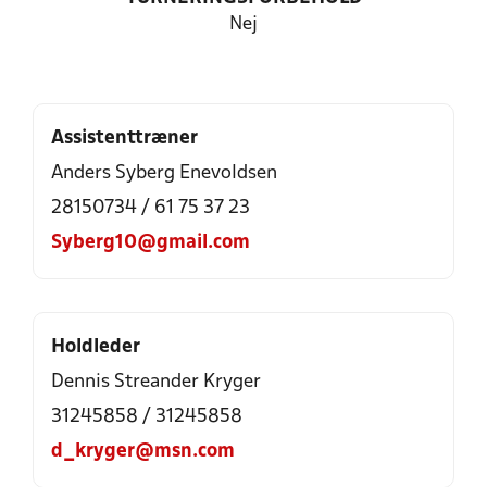
Nej
Assistenttræner
Anders Syberg Enevoldsen
28150734 / 61 75 37 23
Syberg10@gmail.com
Holdleder
Dennis Streander Kryger
31245858 / 31245858
d_kryger@msn.com