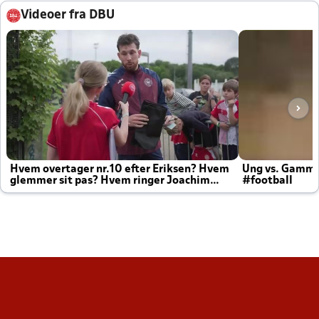
Videoer fra DBU
Hvem overtager nr.10 efter Eriksen? Hvem
Ung vs. Gamm
glemmer sit pas? Hvem ringer Joachim
#football
altid til efter kampe?