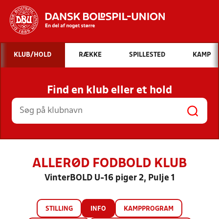
Hvad vil du søge efter?
KLUB/HOLD
RÆKKE
SPILLESTED
KAMP
INDHOLD OG NYHEDER
Find en klub eller et hold
STILLINGER, RESULTATER, KLUBBER OG
HOLD
ALLERØD FODBOLD KLUB
VinterBOLD U-16 piger 2, Pulje 1
STILLING
INFO
KAMPPROGRAM