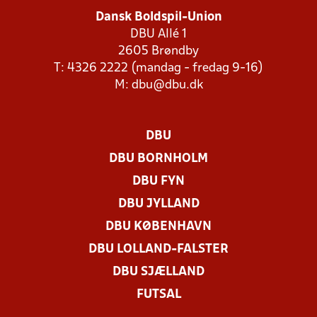
Dansk Boldspil-Union
DBU Allé 1
2605 Brøndby
T: 4326 2222 (mandag - fredag 9-16)
M:
dbu@dbu.dk
DBU
DBU BORNHOLM
DBU FYN
DBU JYLLAND
DBU KØBENHAVN
DBU LOLLAND-FALSTER
DBU SJÆLLAND
FUTSAL