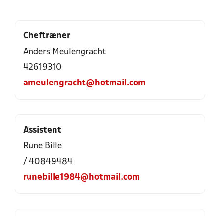
Cheftræner
Anders Meulengracht
42619310
ameulengracht@hotmail.com
Assistent
Rune Bille
/ 40849484
runebille1984@hotmail.com