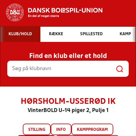
Hvad vil du søge efter?
KLUB/HOLD
RÆKKE
SPILLESTED
KAMP
INDHOLD OG NYHEDER
Find en klub eller et hold
STILLINGER, RESULTATER, KLUBBER OG
HOLD
HØRSHOLM-USSERØD IK
VinterBOLD U-14 piger 2, Pulje 1
STILLING
INFO
KAMPPROGRAM