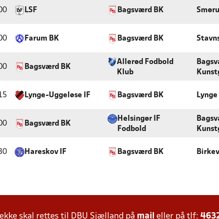
00
LSF
Bagsværd BK
Smøru
00
Farum BK
Bagsværd BK
Stavn
Allerød Fodbold
Bagsv
00
Bagsværd BK
Klub
Kunst
15
Lynge-Uggeløse IF
Bagsværd BK
Lynge
Helsingør IF
Bagsv
00
Bagsværd BK
Fodbold
Kunst
30
Hareskov IF
Bagsværd BK
Birke
ke skal rettes til DBU Sjælland på
mail
eller på tlf:
463