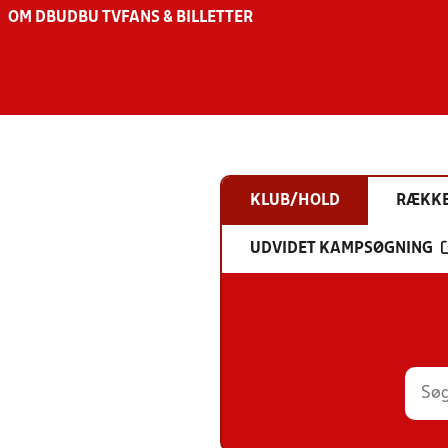
OM DBU
DBU TV
FANS & BILLETTER
KLUB/HOLD
RÆKK
UDVIDET KAMPSØGNING