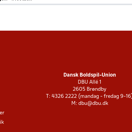
Dansk Boldspil-Union
DBU Allé 1
2605 Brøndby
T: 4326 2222 (mandag - fredag 9-16
M:
dbu@dbu.dk
ger
ik