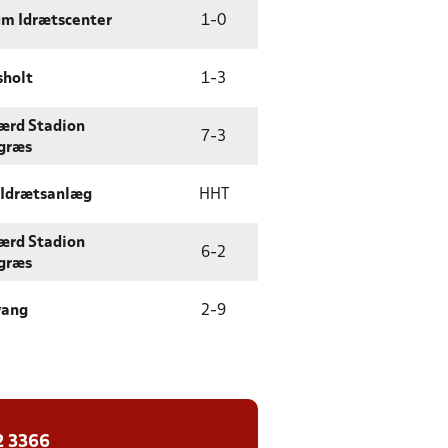
m Idrætscenter
1
-
0
sholt
1
-
3
ærd Stadion
7
-
3
græs
 Idrætsanlæg
HHT
ærd Stadion
6
-
2
græs
vang
2
-
9
2 3366