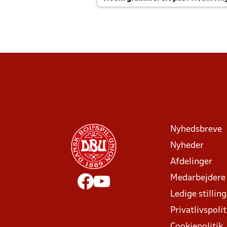
Joachim altid til efter kampe?
Nyhedsbreve
Nyheder
Afdelinger
Medarbejdere
Ledige stillin
Privatlivspolit
Cookiepolitik