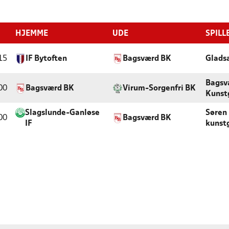
HJEMME
UDE
SPILL
15
IF Bytoften
Bagsværd BK
Glads
Bagsv
00
Bagsværd BK
Virum-Sorgenfri BK
Kunst
Slagslunde-Ganløse
Søren 
00
Bagsværd BK
IF
kunst