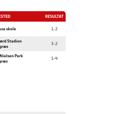
ESTED
RESULTAT
axe skole
1
-
2
ærd Stadion
3
-
2
græs
Nielsen Park
1
-
4
græs