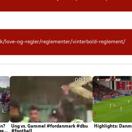
k/love-og-regler/reglementer/vinterbold-reglement/
:11
00:19
en?
Ung vs. Gammel #fordanmark #dbu
Highlights: Danma
ger
#football