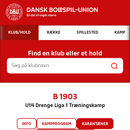
Hvad vil du søge efter?
KLUB/HOLD
RÆKKE
SPILLESTED
KAMP
INDHOLD OG NYHEDER
Find en klub eller et hold
STILLINGER, RESULTATER, KLUBBER OG
HOLD
B 1903
U14 Drenge Liga 1 Træningskamp
INFO
KAMPPROGRAM
KARANTÆNER