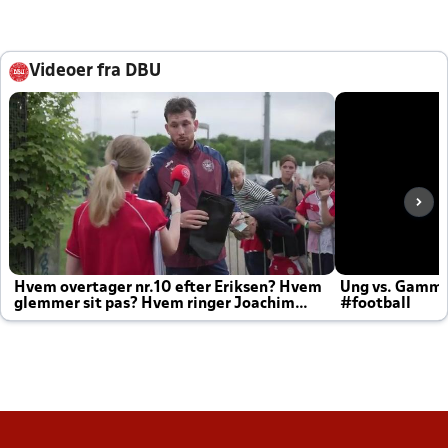
Videoer fra DBU
Hvem overtager nr.10 efter Eriksen? Hvem
Ung vs. Gamm
glemmer sit pas? Hvem ringer Joachim
#football
altid til efter kampe?