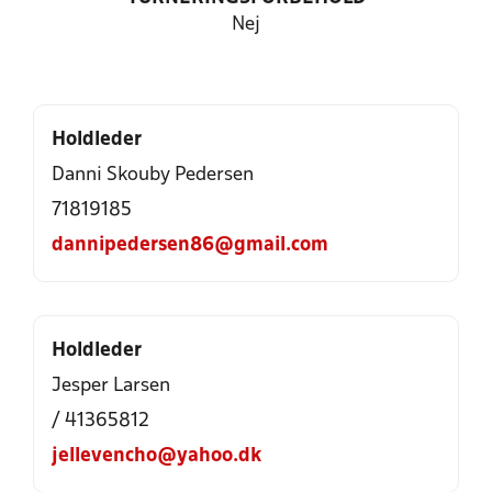
Nej
Holdleder
Danni Skouby Pedersen
71819185
dannipedersen86@gmail.com
Holdleder
Jesper Larsen
/ 41365812
jellevencho@yahoo.dk