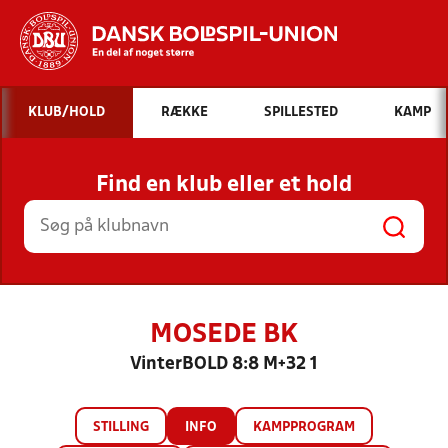
Hvad vil du søge efter?
KLUB/HOLD
RÆKKE
SPILLESTED
KAMP
INDHOLD OG NYHEDER
Find en klub eller et hold
STILLINGER, RESULTATER, KLUBBER OG
HOLD
MOSEDE BK
VinterBOLD 8:8 M+32 1
STILLING
INFO
KAMPPROGRAM