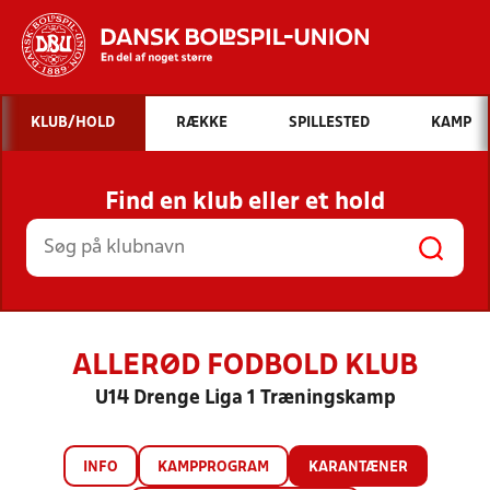
Hvad vil du søge efter?
KLUB/HOLD
RÆKKE
SPILLESTED
KAMP
INDHOLD OG NYHEDER
Find en klub eller et hold
STILLINGER, RESULTATER, KLUBBER OG
HOLD
ALLERØD FODBOLD KLUB
U14 Drenge Liga 1 Træningskamp
INFO
KAMPPROGRAM
KARANTÆNER