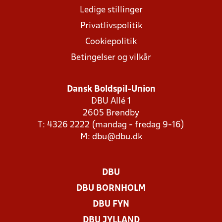
Ledige stillinger
Privatlivspolitik
Cookiepolitik
Betingelser og vilkår
Dansk Boldspil-Union
DBU Allé 1
2605 Brøndby
T: 4326 2222 (mandag - fredag 9-16)
M:
dbu@dbu.dk
DBU
DBU BORNHOLM
DBU FYN
DBU JYLLAND