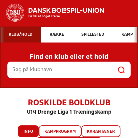
Hvad vil du søge efter?
KLUB/HOLD
RÆKKE
SPILLESTED
KAMP
INDHOLD OG NYHEDER
Find en klub eller et hold
STILLINGER, RESULTATER, KLUBBER OG
HOLD
ROSKILDE BOLDKLUB
U14 Drenge Liga 1 Træningskamp
INFO
KAMPPROGRAM
KARANTÆNER