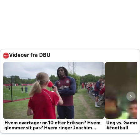
Videoer fra DBU
Hvem overtager nr.10 efter Eriksen? Hvem
Ung vs. Gamm
glemmer sit pas? Hvem ringer Joachim
#football
altid til efter kampe?