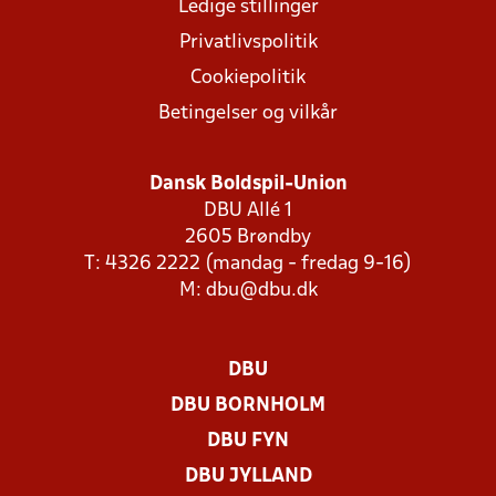
Ledige stillinger
Privatlivspolitik
Cookiepolitik
Betingelser og vilkår
Dansk Boldspil-Union
DBU Allé 1
2605 Brøndby
T: 4326 2222 (mandag - fredag 9-16)
M:
dbu@dbu.dk
DBU
DBU BORNHOLM
DBU FYN
DBU JYLLAND