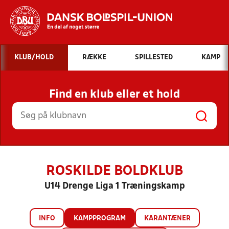
Hvad vil du søge efter?
KLUB/HOLD
RÆKKE
SPILLESTED
KAMP
INDHOLD OG NYHEDER
Find en klub eller et hold
STILLINGER, RESULTATER, KLUBBER OG
HOLD
ROSKILDE BOLDKLUB
U14 Drenge Liga 1 Træningskamp
INFO
KAMPPROGRAM
KARANTÆNER