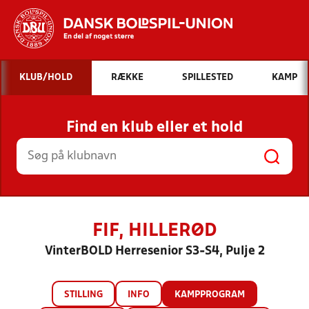
Hvad vil du søge efter?
KLUB/HOLD
RÆKKE
SPILLESTED
KAMP
INDHOLD OG NYHEDER
Find en klub eller et hold
STILLINGER, RESULTATER, KLUBBER OG
HOLD
FIF, HILLERØD
VinterBOLD Herresenior S3-S4, Pulje 2
STILLING
INFO
KAMPPROGRAM