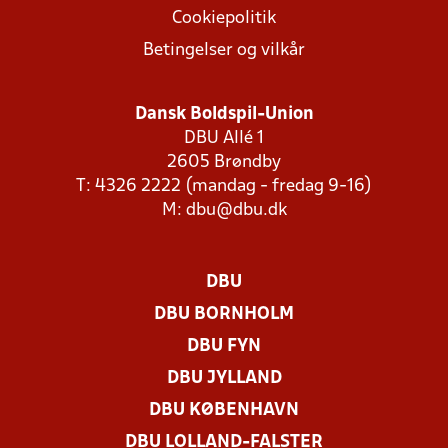
Cookiepolitik
Betingelser og vilkår
Dansk Boldspil-Union
DBU Allé 1
2605 Brøndby
T: 4326 2222 (mandag - fredag 9-16)
M:
dbu@dbu.dk
DBU
DBU BORNHOLM
DBU FYN
DBU JYLLAND
DBU KØBENHAVN
DBU LOLLAND-FALSTER