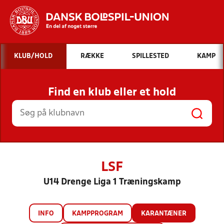
Hvad vil du søge efter?
KLUB/HOLD
RÆKKE
SPILLESTED
KAMP
INDHOLD OG NYHEDER
Find en klub eller et hold
STILLINGER, RESULTATER, KLUBBER OG
HOLD
LSF
U14 Drenge Liga 1 Træningskamp
INFO
KAMPPROGRAM
KARANTÆNER