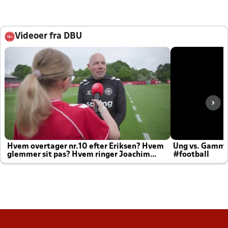
Videoer fra DBU
Hvem overtager nr.10 efter Eriksen? Hvem
Ung vs. Gamm
glemmer sit pas? Hvem ringer Joachim
#football
altid til efter kampe?