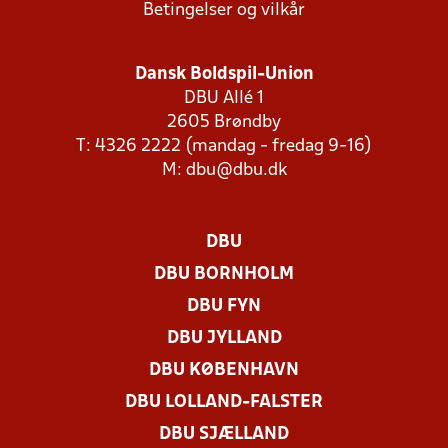
Betingelser og vilkår
Dansk Boldspil-Union
DBU Allé 1
2605 Brøndby
T: 4326 2222 (mandag - fredag 9-16)
M:
dbu@dbu.dk
DBU
DBU BORNHOLM
DBU FYN
DBU JYLLAND
DBU KØBENHAVN
DBU LOLLAND-FALSTER
DBU SJÆLLAND