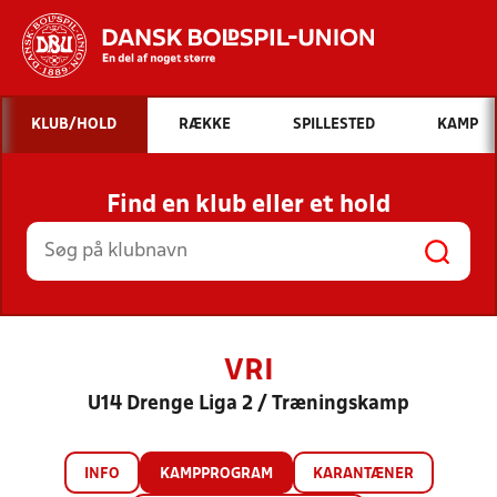
Hvad vil du søge efter?
KLUB/HOLD
RÆKKE
SPILLESTED
KAMP
INDHOLD OG NYHEDER
Find en klub eller et hold
STILLINGER, RESULTATER, KLUBBER OG
HOLD
VRI
U14 Drenge Liga 2 / Træningskamp
INFO
KAMPPROGRAM
KARANTÆNER