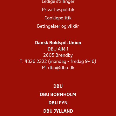
Ledige stillinger
Privatlivspolitik
Cookiepolitik
Betingelser og vilkår
Dansk Boldspil-Union
DBU Allé 1
2605 Brøndby
T: 4326 2222 (mandag - fredag 9-16)
M:
dbu@dbu.dk
DBU
DBU BORNHOLM
DBU FYN
DBU JYLLAND