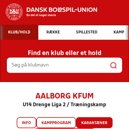
Hvad vil du søge efter?
KLUB/HOLD
RÆKKE
SPILLESTED
KAMP
INDHOLD OG NYHEDER
Find en klub eller et hold
STILLINGER, RESULTATER, KLUBBER OG
HOLD
AALBORG KFUM
U14 Drenge Liga 2 / Træningskamp
INFO
KAMPPROGRAM
KARANTÆNER