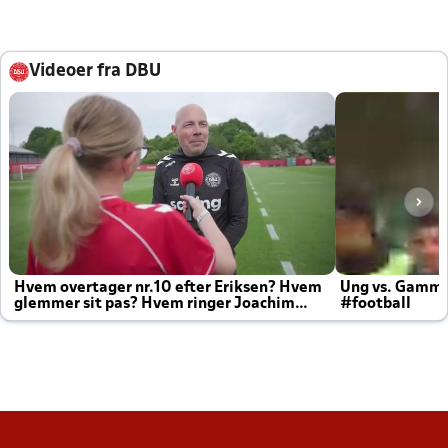
Videoer fra DBU
Hvem overtager nr.10 efter Eriksen? Hvem
Ung vs. Gamm
glemmer sit pas? Hvem ringer Joachim
#football
altid til efter kampe?