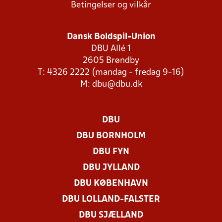
Betingelser og vilkår
Dansk Boldspil-Union
DBU Allé 1
2605 Brøndby
T: 4326 2222 (mandag - fredag 9-16)
M:
dbu@dbu.dk
DBU
DBU BORNHOLM
DBU FYN
DBU JYLLAND
DBU KØBENHAVN
DBU LOLLAND-FALSTER
DBU SJÆLLAND