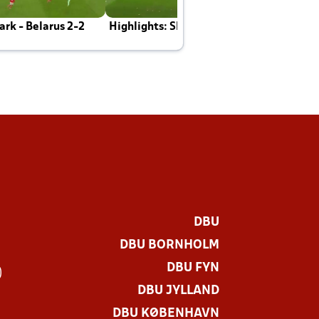
rk - Belarus 2-2
Highlights: Skotland - Danmark 4-2
J
E
DBU
DBU BORNHOLM
DBU FYN
)
DBU JYLLAND
DBU KØBENHAVN