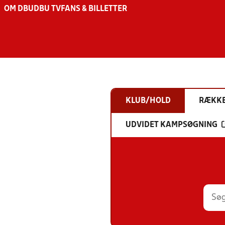
OM DBU
DBU TV
FANS & BILLETTER
KLUB/HOLD
RÆKK
UDVIDET KAMPSØGNING