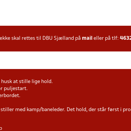
ke skal rettes til DBU Sjælland på
mail
eller på tlf:
463
husk at stille lige hold.
r puljestart.
erbordet.
 stiller med kamp/baneleder. Det hold, der står først i p
p