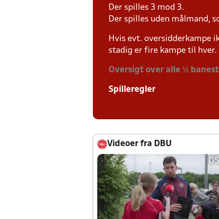
Der spilles 3 mod 3.
Der spilles uden målmand, s
Hvis evt. oversidderkampe ik
stadig er fire kampe til hver.
Oversigt over alle ½ banes
Spilleregler
Videoer fra DBU
05