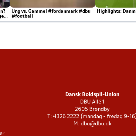
en?
Ung vs. Gammel #fordanmark #dbu
Highlights: Danma
ger
#football
Dansk Boldspil-Union
DBU Allé 1
2605 Brøndby
T: 4326 2222 (mandag - fredag 9-16
M:
dbu@dbu.dk
ger