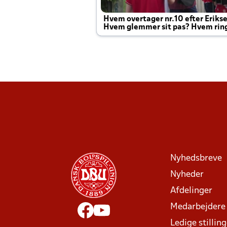
Hvem overtager nr.10 efter Eriks
Hvem glemmer sit pas? Hvem rin
Joachim altid til efter kampe?
Nyhedsbreve
Nyheder
Afdelinger
Medarbejdere
Ledige stillin