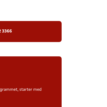
2 3366
rogrammet, starter med