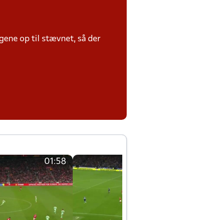
ene op til stævnet, så der
01:58
01:58