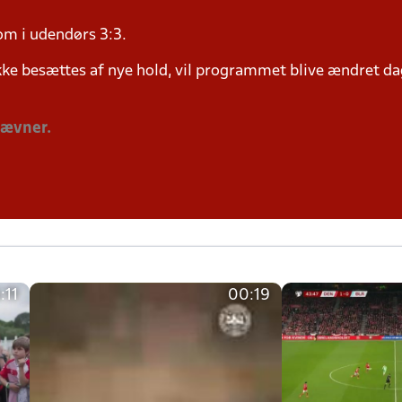
om i udendørs 3:3.
ke besættes af nye hold, vil programmet blive ændret dag
tævner.
:11
00:19