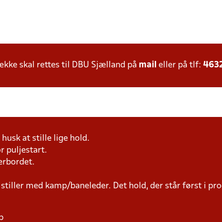
ke skal rettes til DBU Sjælland på
mail
eller på tlf:
463
husk at stille lige hold.
r puljestart.
erbordet.
 stiller med kamp/baneleder. Det hold, der står først i p
p