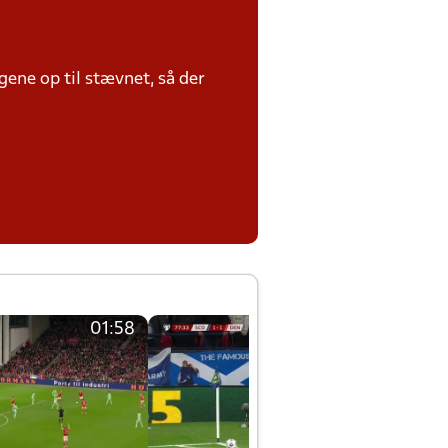
ene op til stævnet, så der
01:58
01:58