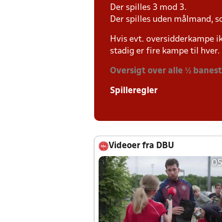
Der spilles 3 mod 3.
Der spilles uden målmand, s
Hvis evt. oversidderkampe ik
stadig er fire kampe til hver.
Oversigt over alle ½ banes
Spilleregler
Videoer fra DBU
05