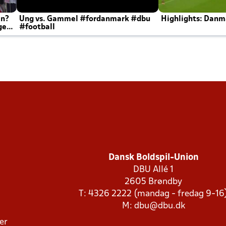
en?
Ung vs. Gammel #fordanmark #dbu
Highlights: Danma
ger
#football
Dansk Boldspil-Union
DBU Allé 1
2605 Brøndby
T: 4326 2222 (mandag - fredag 9-16
M:
dbu@dbu.dk
ger