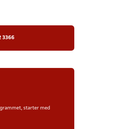
2 3366
rogrammet, starter med