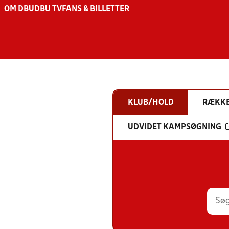
OM DBU
DBU TV
FANS & BILLETTER
KLUB/HOLD
RÆKK
UDVIDET KAMPSØGNING