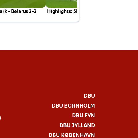
rk - Belarus 2-2
Highlights: Skotland - Danmark 4-2
J
E
DBU
DBU BORNHOLM
DBU FYN
)
DBU JYLLAND
DBU KØBENHAVN