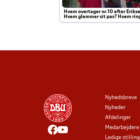
Hvem overtager nr.10 efter Eriks
Hvem glemmer sit pas? Hvem rin
Joachim altid til efter kampe?
Nyhedsbreve
Nyheder
Afdelinger
Medarbejdere
Ledige stillin