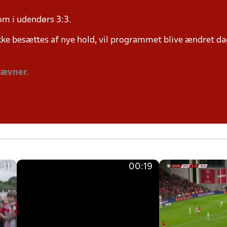
om i udendørs 3:3.
ke besættes af nye hold, vil programmet blive ændret dag
tævner.
:11
00:19