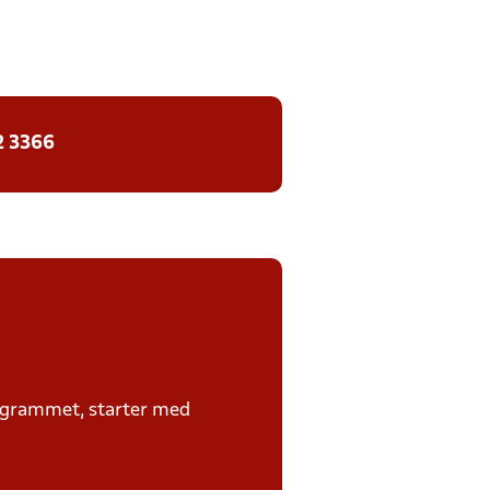
2 3366
rogrammet, starter med