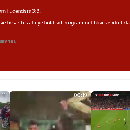
om i udendørs 3:3.
ke besættes af nye hold, vil programmet blive ændret dag
tævner.
:11
00:19