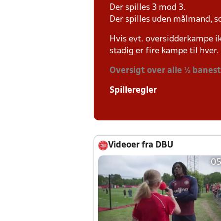
Der spilles 3 mod 3.
Der spilles uden målmand, s
Hvis evt. oversidderkampe ik
stadig er fire kampe til hver.
Oversigt over alle ½ banes
Spilleregler
Videoer fra DBU
05