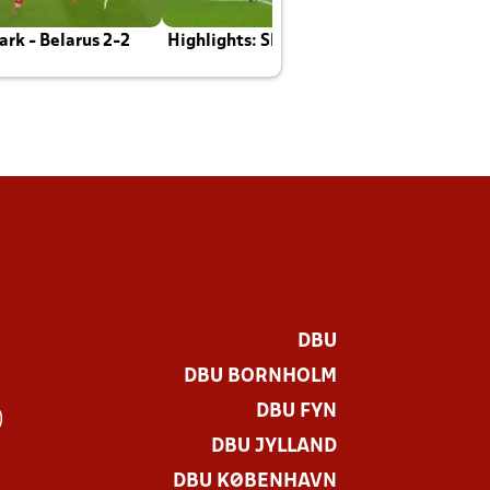
rk - Belarus 2-2
Highlights: Skotland - Danmark 4-2
J
E
DBU
DBU BORNHOLM
DBU FYN
)
DBU JYLLAND
DBU KØBENHAVN