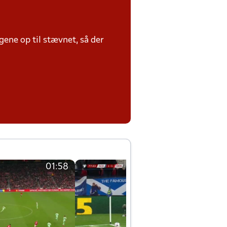
ene op til stævnet, så der
01:58
01:58