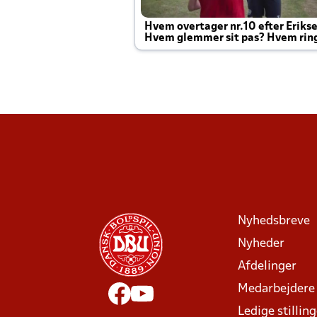
Hvem overtager nr.10 efter Eriks
Hvem glemmer sit pas? Hvem rin
Joachim altid til efter kampe?
Nyhedsbreve
Nyheder
Afdelinger
Medarbejdere
Ledige stillin