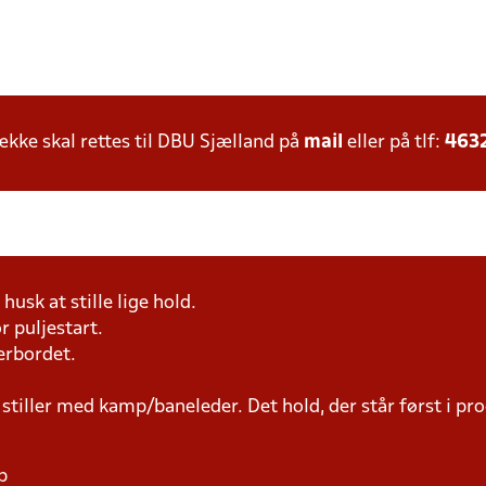
ke skal rettes til DBU Sjælland på
mail
eller på tlf:
463
husk at stille lige hold.
r puljestart.
erbordet.
 stiller med kamp/baneleder. Det hold, der står først i p
p