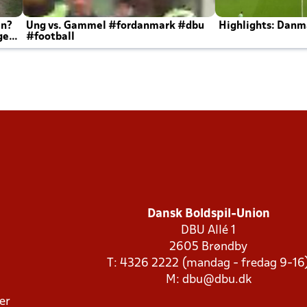
en?
Ung vs. Gammel #fordanmark #dbu
Highlights: Danma
ger
#football
Dansk Boldspil-Union
DBU Allé 1
2605 Brøndby
T: 4326 2222 (mandag - fredag 9-16
M:
dbu@dbu.dk
ger