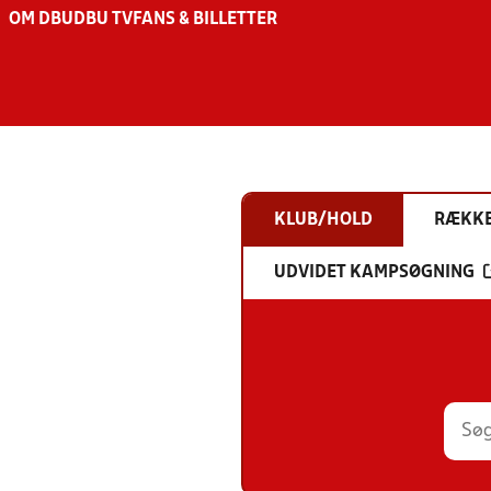
OM DBU
DBU TV
FANS & BILLETTER
KLUB/HOLD
RÆKK
UDVIDET KAMPSØGNING