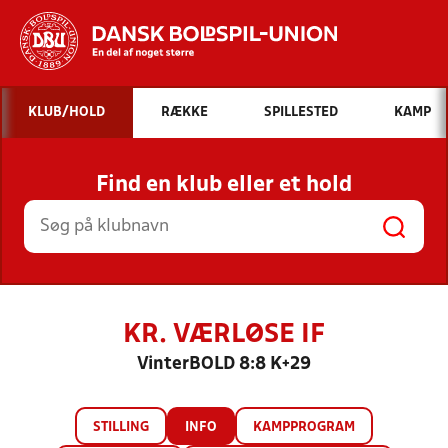
Hvad vil du søge efter?
KLUB/HOLD
RÆKKE
SPILLESTED
KAMP
INDHOLD OG NYHEDER
Find en klub eller et hold
STILLINGER, RESULTATER, KLUBBER OG
HOLD
KR. VÆRLØSE IF
VinterBOLD 8:8 K+29
STILLING
INFO
KAMPPROGRAM