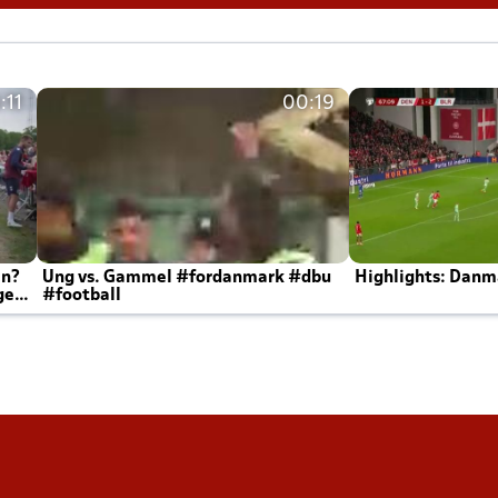
:11
00:19
en?
Ung vs. Gammel #fordanmark #dbu
Highlights: Danma
ger
#football