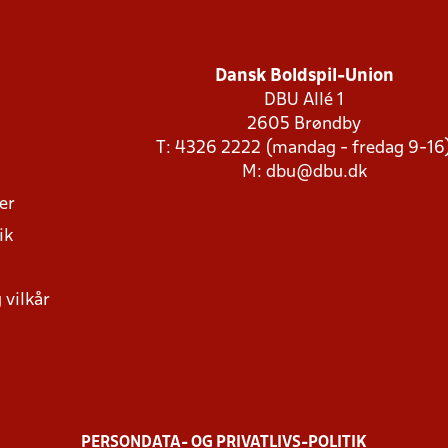
Dansk Boldspil-Union
DBU Allé 1
2605 Brøndby
T: 4326 2222 (mandag - fredag 9-16
M:
dbu@dbu.dk
ger
ik
 vilkår
PERSONDATA- OG PRIVATLIVS-POLITIK