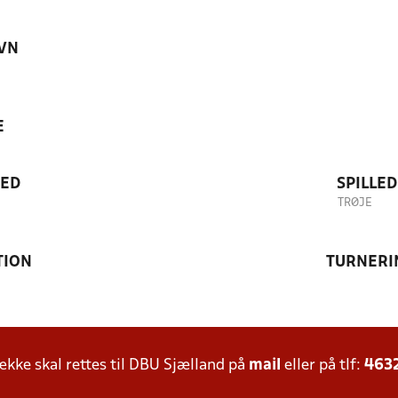
VN
E
TED
SPILLE
TRØJE
TION
TURNERI
ke skal rettes til DBU Sjælland på
mail
eller på tlf:
463