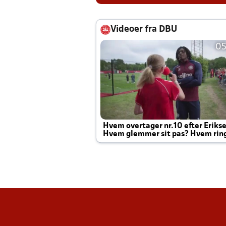
Videoer fra DBU
05
Hvem overtager nr.10 efter Eriks
Hvem glemmer sit pas? Hvem rin
Joachim altid til efter kampe?