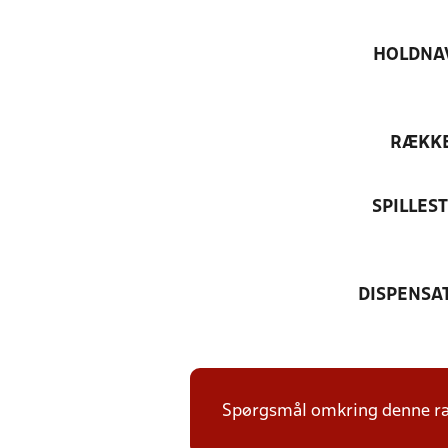
HOLDNA
RÆKK
SPILLES
DISPENSA
Spørgsmål omkring denne ræk