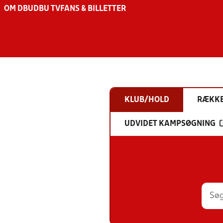
OM DBU
DBU TV
FANS & BILLETTER
KLUB/HOLD
RÆKK
UDVIDET KAMPSØGNING