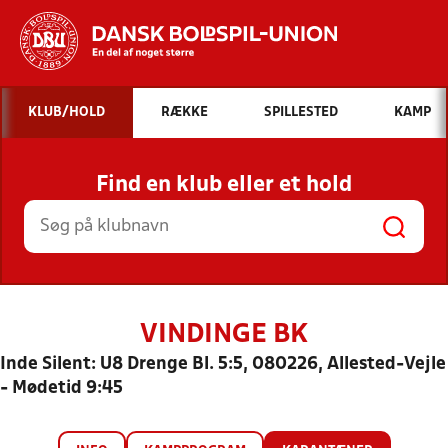
Hvad vil du søge efter?
KLUB/HOLD
RÆKKE
SPILLESTED
KAMP
INDHOLD OG NYHEDER
Find en klub eller et hold
STILLINGER, RESULTATER, KLUBBER OG
HOLD
VINDINGE BK
Inde Silent: U8 Drenge Bl. 5:5, 080226, Allested-Vejle
- Mødetid 9:45