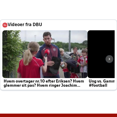
Videoer fra DBU
Hvem overtager nr.10 efter Eriksen? Hvem
Ung vs. Gamm
glemmer sit pas? Hvem ringer Joachim
#football
altid til efter kampe?