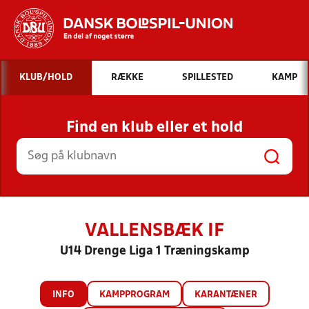
Hvad vil du søge efter?
KLUB/HOLD
RÆKKE
SPILLESTED
KAMP
INDHOLD OG NYHEDER
Find en klub eller et hold
STILLINGER, RESULTATER, KLUBBER OG
HOLD
VALLENSBÆK IF
U14 Drenge Liga 1 Træningskamp
INFO
KAMPPROGRAM
KARANTÆNER