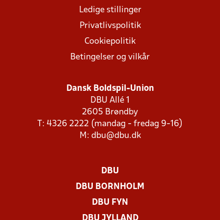
Ledige stillinger
Privatlivspolitik
Cookiepolitik
Betingelser og vilkår
Dansk Boldspil-Union
DBU Allé 1
2605 Brøndby
T: 4326 2222 (mandag - fredag 9-16)
M:
dbu@dbu.dk
DBU
DBU BORNHOLM
DBU FYN
DBU JYLLAND