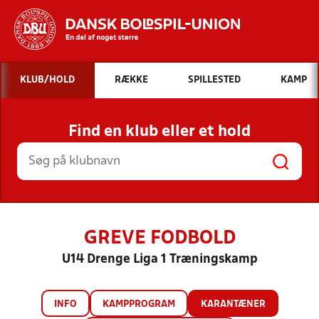
Hvad vil du søge efter?
KLUB/HOLD
RÆKKE
SPILLESTED
KAMP
INDHOLD OG NYHEDER
Find en klub eller et hold
STILLINGER, RESULTATER, KLUBBER OG
HOLD
GREVE FODBOLD
U14 Drenge Liga 1 Træningskamp
INFO
KAMPPROGRAM
KARANTÆNER