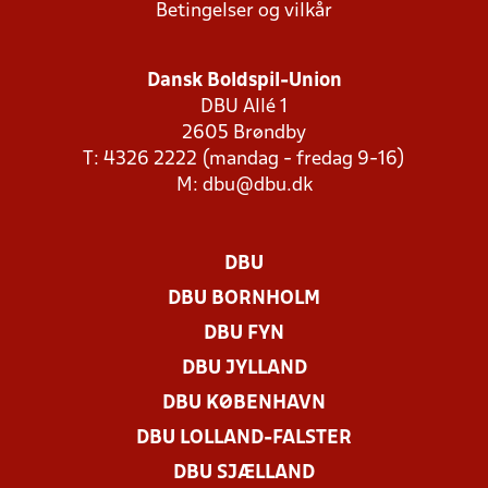
Betingelser og vilkår
Dansk Boldspil-Union
DBU Allé 1
2605 Brøndby
T: 4326 2222 (mandag - fredag 9-16)
M:
dbu@dbu.dk
DBU
DBU BORNHOLM
DBU FYN
DBU JYLLAND
DBU KØBENHAVN
DBU LOLLAND-FALSTER
DBU SJÆLLAND