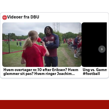
Videoer fra DBU
Hvem overtager nr.10 efter Eriksen? Hvem
Ung vs. Gamm
glemmer sit pas? Hvem ringer Joachim
#football
altid til efter kampe?